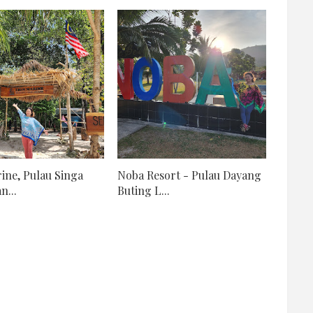
ine, Pulau Singa
Noba Resort - Pulau Dayang
n...
Buting L...