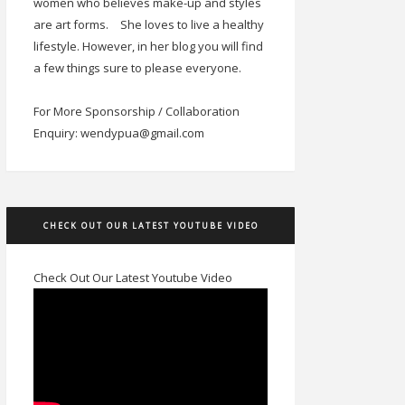
women who believes make-up and styles
are art forms.
She loves to live a healthy
lifestyle. However, in her blog you will find
a few things sure to please everyone.
For More Sponsorship / Collaboration
Enquiry: wendypua@gmail.com
CHECK OUT OUR LATEST YOUTUBE VIDEO
Check Out Our Latest Youtube Video