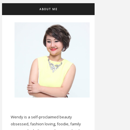
ABOUT ME
Wendy is a self-proclaimed beauty
obsessed, fashion loving, foodie, family