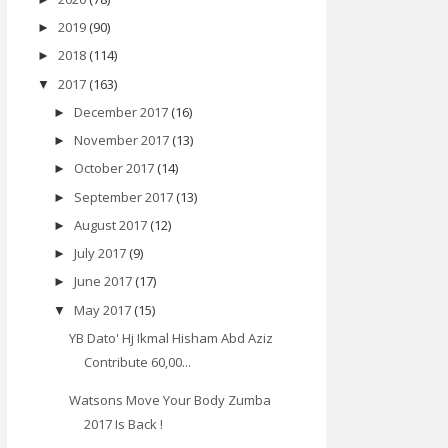
2019
(90)
►
2018
(114)
►
2017
(163)
▼
December 2017
(16)
►
November 2017
(13)
►
October 2017
(14)
►
September 2017
(13)
►
August 2017
(12)
►
July 2017
(9)
►
June 2017
(17)
►
May 2017
(15)
▼
YB Dato' Hj Ikmal Hisham Abd Aziz
Contribute 60,00...
Watsons Move Your Body Zumba
2017 Is Back !