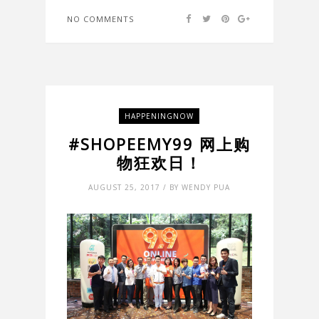
NO COMMENTS
HAPPENINGNOW
#SHOPEEMY99 网上购
物狂欢日！
AUGUST 25, 2017 / BY WENDY PUA