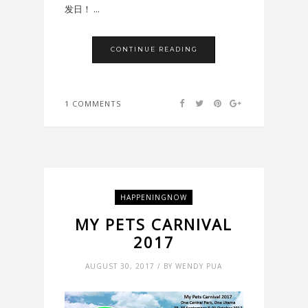
发日！ ...
CONTINUE READING
1 COMMENTS
HAPPENINGNOW
MY PETS CARNIVAL
2017
AUGUST 30, 2017 / BY WENDY PUA