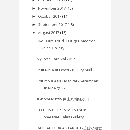
November 2017
(13)
►
October 2017
(14)
►
September 2017
(13)
►
August 2017
(12)
▼
Live . Out . Loud . LOL @ Hometree
Sales Gallery
My Pets Carnival 2017
Fruit Ninja at Dochi - IOI City Mall
Columbia Asia Hospital - Seremban
Fun Ride @ S2
#ShopeeMY99 网上购物狂欢日！
L.O.L (Live Out Loud) Event at
HomeTree Sales Gallery
De BEAUTY Be A STAR 2017冻龄小姐竞