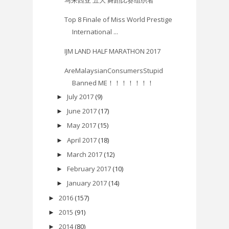
Top 8 Finale of Miss World Prestige
International ...
IJM LAND HALF MARATHON 2017
AreMalaysianConsumersStupid
Banned ME！！！！！！！
July 2017
(9)
►
June 2017
(17)
►
May 2017
(15)
►
April 2017
(18)
►
March 2017
(12)
►
February 2017
(10)
►
January 2017
(14)
►
2016
(157)
►
2015
(91)
►
2014
(80)
►