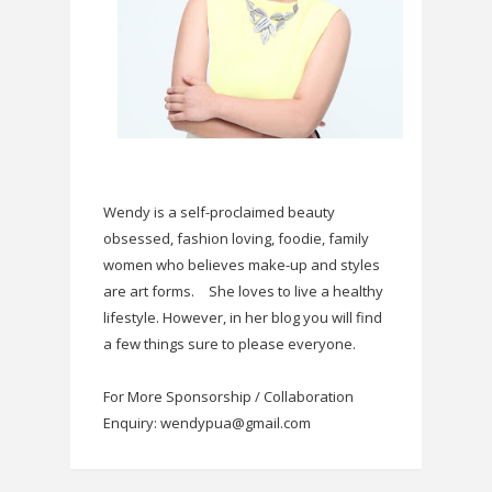
Wendy is a self-proclaimed beauty
obsessed, fashion loving, foodie, family
women who believes make-up and styles
are art forms.
She loves to live a healthy
lifestyle. However, in her blog you will find
a few things sure to please everyone.
For More Sponsorship / Collaboration
Enquiry: wendypua@gmail.com