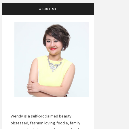
ABOUT ME
Wendy is a self-proclaimed beauty
obsessed, fashion loving, foodie, family