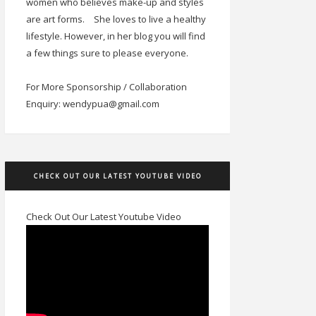
women who believes make-up and styles
are art forms.
She loves to live a healthy
lifestyle. However, in her blog you will find
a few things sure to please everyone.
For More Sponsorship / Collaboration
Enquiry: wendypua@gmail.com
CHECK OUT OUR LATEST YOUTUBE VIDEO
Check Out Our Latest Youtube Video