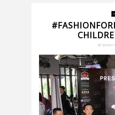
#FASHIONFOR
CHILDR
BY
WENDY 