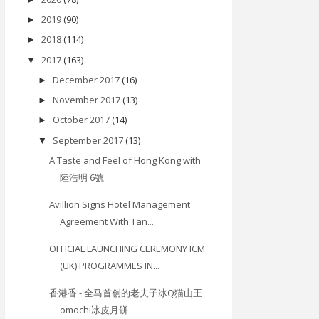
2019
(90)
►
2018
(114)
►
2017
(163)
▼
December 2017
(16)
►
November 2017
(13)
►
October 2017
(14)
►
September 2017
(13)
▼
A Taste and Feel of Hong Kong with
陸浩明 6號
Avillion Signs Hotel Management
Agreement With Tan...
OFFICIAL LAUNCHING CEREMONY ICM
(UK) PROGRAMMES IN...
香港香 - 全马首创的老夫子冰Q猫山王
omochi冰皮月饼