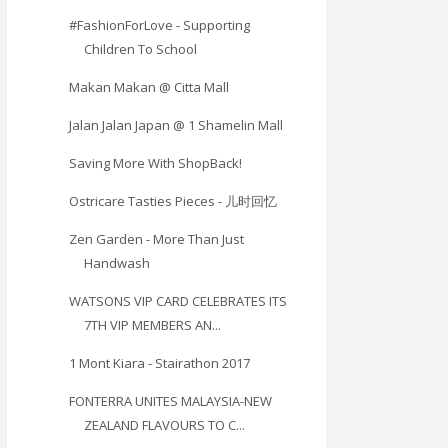
#FashionForLove - Supporting
Children To School
Makan Makan @ Citta Mall
Jalan Jalan Japan @ 1 Shamelin Mall
Saving More With ShopBack!
Ostricare Tasties Pieces - 儿时回忆
Zen Garden - More Than Just
Handwash
WATSONS VIP CARD CELEBRATES ITS
7TH VIP MEMBERS AN...
1 Mont Kiara - Stairathon 2017
FONTERRA UNITES MALAYSIA-NEW
ZEALAND FLAVOURS TO C...