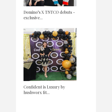
Domino’s X TNTCO debuts -
exclusive...
Confident is Luxury by
hushworx fit...