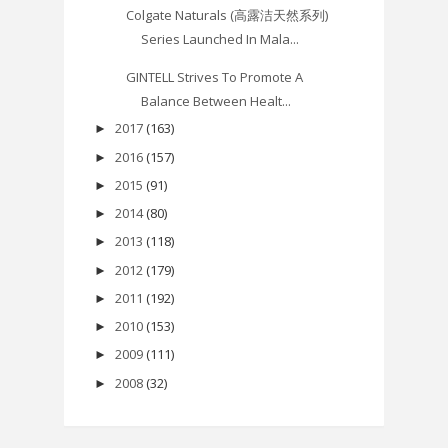
Colgate Naturals (高露洁天然系列)
Series Launched In Mala...
GINTELL Strives To Promote A
Balance Between Healt...
2017
(163)
►
2016
(157)
►
2015
(91)
►
2014
(80)
►
2013
(118)
►
2012
(179)
►
2011
(192)
►
2010
(153)
►
2009
(111)
►
2008
(32)
►