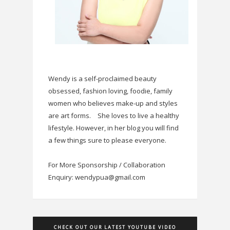
Wendy is a self-proclaimed beauty
obsessed, fashion loving, foodie, family
women who believes make-up and styles
are art forms.
She loves to live a healthy
lifestyle. However, in her blog you will find
a few things sure to please everyone.
For More Sponsorship / Collaboration
Enquiry: wendypua@gmail.com
CHECK OUT OUR LATEST YOUTUBE VIDEO