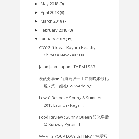
May 2018
(9)
►
April 2018
(8)
►
March 2018
(7)
►
February 2018
(8)
►
January 2018
(15)
▼
CNY Gift Idea : Koyara Healthy
Chinese New Year Ha...
Jalan Jalan Japan - TA PAU SAB
爱的分享❤️ 台湾高级手工订制晚婚纱礼
服 - 第一婚礼D-S Wedding
Lewré Bespoke Spring & Summer
2018 Launch - Regal ...
Food Review : Sunny Queen 阳光皇后
@ Sunway Pyramid
WHAT'S YOUR LOVE LETTER? " 把爱写