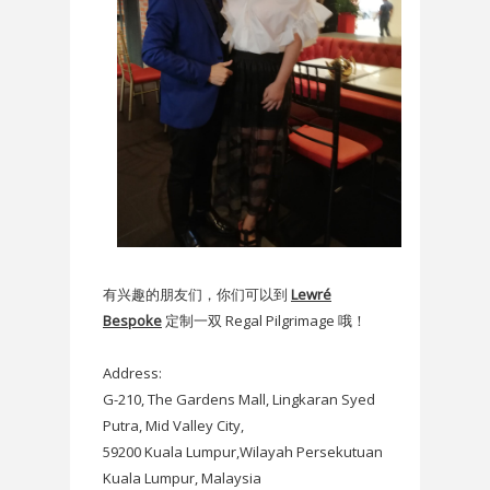
有兴趣的朋友们，你们可以到
Lewré
Bespoke
定制一双
Regal Pilgrimage 哦！
Address:
G-210, The Gardens Mall, Lingkaran Syed
Putra, Mid Valley City,
59200 Kuala Lumpur,Wilayah Persekutuan
Kuala Lumpur, Malaysia