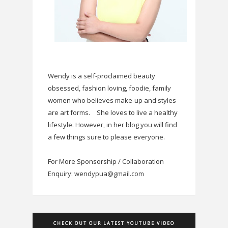
Wendy is a self-proclaimed beauty
obsessed, fashion loving, foodie, family
women who believes make-up and styles
are art forms.
She loves to live a healthy
lifestyle. However, in her blog you will find
a few things sure to please everyone.
For More Sponsorship / Collaboration
Enquiry: wendypua@gmail.com
CHECK OUT OUR LATEST YOUTUBE VIDEO