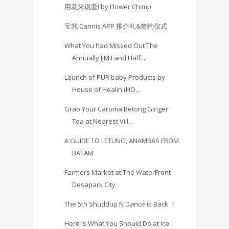
用花来说爱! by Flower Chimp
宝兆 Cannis APP 推介礼&签约仪式
What You had Missed Out The
Annually IJM Land Half...
Launch of PUR baby Products by
House of Healin (HO...
Grab Your Caroma Betong Ginger
Tea at Nearest Vill...
A GUIDE TO LETUNG, ANAMBAS FROM
BATAM
Farmers Market at The WaterFront
Desapark City
The 5th Shuddup N Dance is Back ！
Here Is What You Should Do at Ice