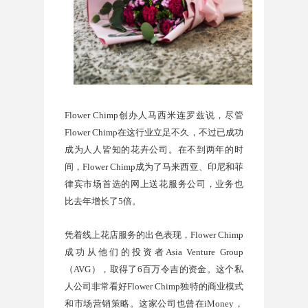
Flower Chimp
创办人马西米连罗兹说，尽管
Flower Chimp
在这行业立足不久，不过已成功
成为人人皆知的花卉公司。在不到两年的时
间，
Flower Chimp
成为了马来西亚、印尼和菲
律宾市场首选的网上送花服务公司，业务也
比去年增长了
5
倍。
凭着线上花店服务的出色表现，
Flower Chimp
成功从他们的投资者
Asia Venture Group
（
AVG
），取得了
6
百万令吉的资金。这个私
人公司非常看好
Flower Chimp
独特的商业模式
和市场营销策略。这家公司也曾在
iMoney
，