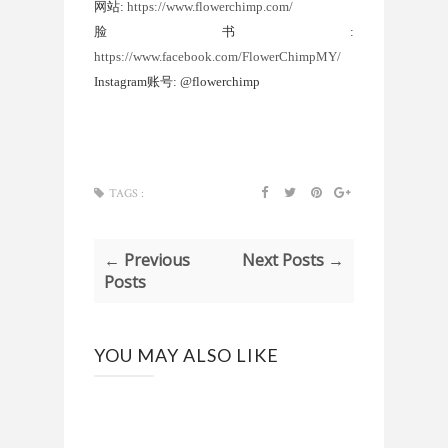
网站
:
https://www.flowerchimp.com/
脸书
:
https://www.facebook.com/FlowerChimpMY/
Instagram
账号
: @flowerchimp
TAGS :
← Previous
Next Posts →
Posts
YOU MAY ALSO LIKE