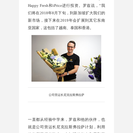
Happy Fresh
和
iPrice
进行投资。罗兹说，
“
我
们将在
2018
年
8
月下旬，到新加坡扩大我们的
新市场，接下来在
2019
年会扩展到其它东南
亚国家，这包括了越南、泰国和香港。
公司营运长尼克拉斯弗拉萨
一直都从经验中学来，罗兹和他的伙伴，也
就是公司营运长尼克拉斯弗拉萨计划，利用