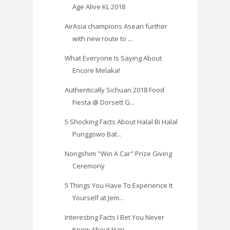
Age Alive KL 2018
AirAsia champions Asean further
with new route to ...
What Everyone Is Saying About
Encore Melaka!
Authentically Sichuan 2018 Food
Fiesta @ Dorsett G...
5 Shocking Facts About Halal Bi Halal
Punggowo Bat...
Nongshim "Win A Car" Prize Giving
Ceremony
5 Things You Have To Experience It
Yourself at Jem...
Interesting Facts I Bet You Never
Knew About Hari ...