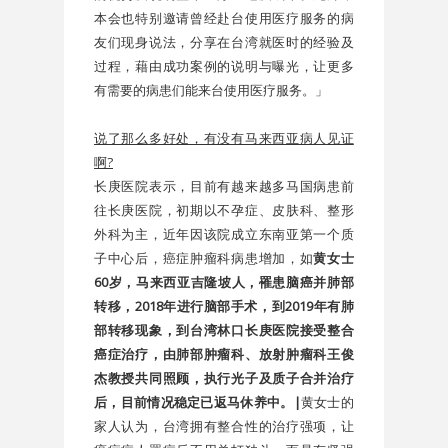
本会也特别邀请曾经赴台使用医疗服务的病
友们现身说法，分享在台湾就医时的经验及
过程，藉由成功案例的说明与曝光，让更多
有需要的病患们能来台使用医疗服务。」
说了那么多好处，有没有马来西亚病人见证
啊?
长庚医院表示，目前有越来越多马国病患前
往长庚医院，初期以不孕症、皮肤科、整形
外科为主，近年因该院成立东南亚第一个质
子中心后，癌症肿瘤科病患增加，如
黄女士
60岁，马来西亚吉隆坡人，罹患脑癌并肺部
转移，2018年进行脑部手术，到2019年有肺
部转移现象，到台湾林口长庚医院接受整合
癌症治疗，由肺部肿瘤科、放射肿瘤科王俊
杰教授共同照顾，执行光子及质子合并治疗
后，目前情况稳定已返马休养中。|
黄女士的
家人认为，台湾拥有整合性的治疗强项，让