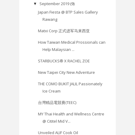
September 2019
(9)
▼
Japan Fiesta @ BTP Sales Gallery
Rawang
Matxi Corp 正式进军马来西亚
How Taiwan Medical Prossionals can
Help Malaysian ...
STARBUCKS® X RACHEL ZOE
New Taipei City New Adventure
THE COMO BUKIT JALIL Passionately
Ice Cream
台灣精品電競賽(TEEC)
MY Thai Health and Wellness Centre
@ Cititel Mid V...
Unveiled ALIF Cook Oil