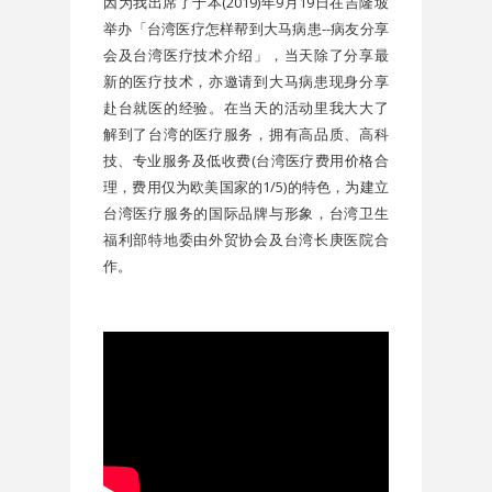
因为我出席了于本(2019)年9月19日在吉隆坡
举办「台湾医疗怎样帮到大马病患--病友分享
会及台湾医疗技术介绍」，当天除了分享最
新的医疗技术，亦邀请到大马病患现身分享
赴台就医的经验。在当天的活动里我大大了
解到了台湾的医疗服务，拥有高品质、高科
技、专业服务及低收费(台湾医疗费用价格合
理，费用仅为欧美国家的1/5)的特色，为建立
台湾医疗服务的国际品牌与形象，台湾卫生
福利部特地委由外贸协会及台湾长庚医院合
作。