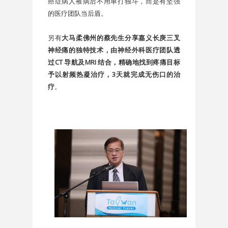
癌症病人罹病后不用单打独斗，而是有坚强
的医疗团队当后盾。
另有
大马柔佛州的蔡先生分享嘉义长庚三叉
神经痛的独特技术，由神经外科医疗团队透
过CT 导航及MRI 结合，精确地找到疼痛目标
予以射频热凝治疗，3天就完成无伤口的治
疗
。