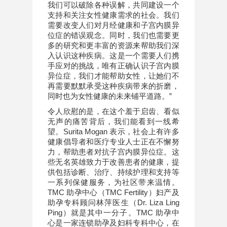
我们可以破除各种误解，共同建设一个
支持和关注女性健康需求的社会。我们
需要改变人们对月经健康和子宫内膜异
位症的错误观念。同时，我们也需要更
多的研究和更丰富的资源来帮助我们深
入认识这种疾病。这是一个需要人们携
手应对的挑战，唯有正确认识子宫内膜
异位症，我们才能帮助女性，让她们不
再需要默默承受这种疾病带来的折磨，
同时也为女性健康的未来铺平道路。”
令人欣慰的是，在这个羞于启齿、看似
无声的痛苦背后，我们能看到一线希
望。Surita Mogan 表示，社会上有许多
健康倡导者和医疗专业人士正在不懈努
力，帮助患者对抗子宫内膜异位症。这
些无名英雄致力于改善患者的健康，提
供包括诊断、治疗、持续护理和支持等
一系列保健服务，为社区带来温情。
TMC 助孕中心（TMC Fertility）妇产及
助孕专科顾问林萍医生（Dr. Liza Ling
Ping）就是其中一分子。TMC 助孕中
心是一家连锁助孕及妇科专科中心，在