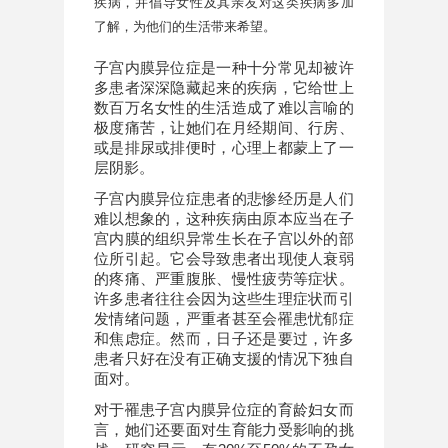
疾病，并倡导女性及其亲友对这类疾病多加
了解，为他们的生活带来希望。
子宫内膜异位症是一种十分常见却被许
多患者深深隐藏起来的疾病，它给世上
数百万名女性的生活造成了难以言喻的
极度痛苦，让她们在月经期间、行房、
或是排尿或排便时，心理上都蒙上了一
层阴影。
子宫内膜异位症患者的悲惨经历是人们
难以想象的，这种疾病由原本应当在子
宫内膜的组织异常生长在子宫以外的部
位所引起。它会导致患者出现使人衰弱
的疼痛、严重腹胀、慢性疲劳等症状。
许多患者往往会因为这些生理症状而引
发情绪问题，严重者甚至会罹患忧郁症
和焦虑症。然而，日子还是要过，许多
患者只好在没有正确支援的情况下独自
面对。
对于罹患子宫内膜异位症的育龄妇女而
言，她们还要面对生育能力受影响的挑