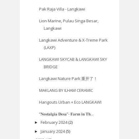
Pak Raja Villa - Langkawi
Lion Marine, Pulau Singa Besar,
Langkawi
Langkawi Adventure & X-Treme Park
(LAXP)
LANGKAWI SKYCAB & LANGKAWI SKY
BRIDGE
Langkawi Nature Park 重开了！
MAKLANG BY ILHAM CERAMIC
Hangouts Urban + Eco LANGKAWI
“𝐍𝐨𝐬𝐭𝐚𝐥𝐠𝐢𝐚 𝐃𝐞𝐬𝐚”- 𝐅𝐚𝐫𝐦 𝐢𝐧 𝐓𝐡...
February 2024
(2)
►
January 2024
(5)
►