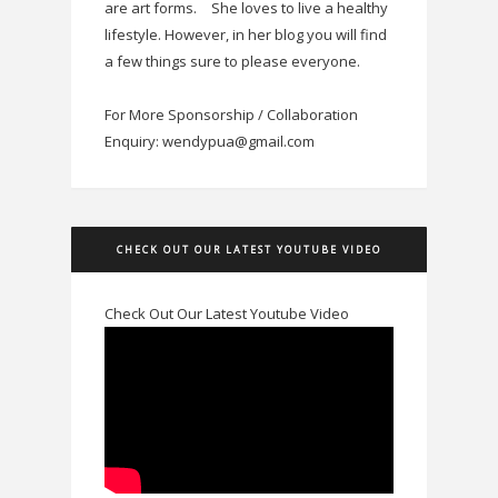
are art forms.
She loves to live a healthy
lifestyle. However, in her blog you will find
a few things sure to please everyone.
For More Sponsorship / Collaboration
Enquiry: wendypua@gmail.com
CHECK OUT OUR LATEST YOUTUBE VIDEO
Check Out Our Latest Youtube Video