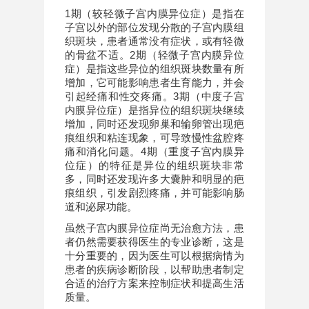
1期（较轻微子宫内膜异位症）是指在
子宫以外的部位发现分散的子宫内膜组
织斑块，患者通常没有症状，或有轻微
的骨盆不适。2期（轻微子宫内膜异位
症）是指这些异位的组织斑块数量有所
增加，它可能影响患者生育能力，并会
引起经痛和性交疼痛。3期（中度子宫
内膜异位症）是指异位的组织斑块继续
增加，同时还发现卵巢和输卵管出现疤
痕组织和粘连现象，可导致慢性盆腔疼
痛和消化问题。4期（重度子宫内膜异
位症）的特征是异位的组织斑块非常
多，同时还发现许多大囊肿和明显的疤
痕组织，引发剧烈疼痛，并可能影响肠
道和泌尿功能。
虽然子宫内膜异位症尚无治愈方法，患
者仍然需要获得医生的专业诊断，这是
十分重要的，因为医生可以根据病情为
患者的疾病诊断阶段，以帮助患者制定
合适的治疗方案来控制症状和提高生活
质量。