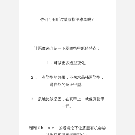
你们可有听过
凝膠指甲彩绘吗?
让恶魔来介绍一下
凝膠指甲彩绘特点：
１．可做更多造型变化。
２． 有塑型的效果，不像水晶强逼塑型，
是自然的矫正甲型。
３．质地比较坚固，在真甲上，就像真指甲
一样。
谢谢Ｃhｌｏｅ 的邀请之下让恶魔有机会尝