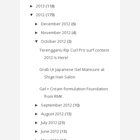
2013
(118)
►
2012
(179)
▼
December 2012
(6)
►
November 2012
(4)
►
October 2012
(3)
▼
Terengganu Rip Curl Pro surf contest
2012 Is Here!
Grab Ur Japanese Gel Manicure at
Shige Hair Salon
Gel + Cream formulation Foundation
from RMK
September 2012
(10)
►
August 2012
(13)
►
July 2012
(23)
►
June 2012
(13)
►