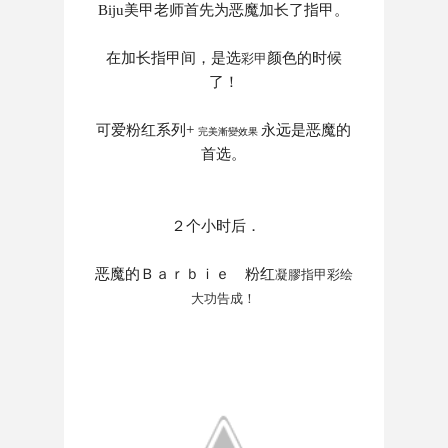
Biju
美甲老师首先为恶魔加长了指甲。
在
加长指甲间，是选
颜色的时候
彩甲
了！
可爱粉红系列+
永远是恶魔的
完美漸變效果
首选。
２个小时后．
恶魔的Ｂａｒｂｉｅ 粉红
凝膠指甲彩绘
大功告成！