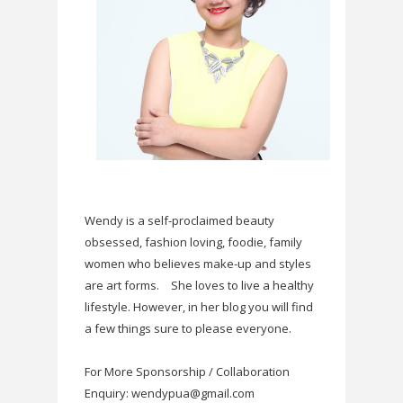
Wendy is a self-proclaimed beauty
obsessed, fashion loving, foodie, family
women who believes make-up and styles
are art forms.
She loves to live a healthy
lifestyle. However, in her blog you will find
a few things sure to please everyone.
For More Sponsorship / Collaboration
Enquiry: wendypua@gmail.com