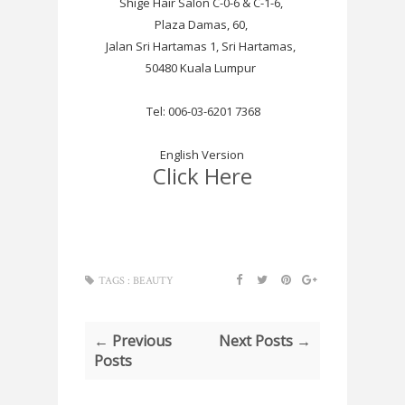
Shige Hair Salon C-0-6 & C-1-6,
Plaza Damas, 60,
Jalan Sri Hartamas 1, Sri Hartamas,
50480 Kuala Lumpur
Tel: 006-03-6201 7368
English Version
Click Here
TAGS :
BEAUTY
← Previous
Next Posts →
Posts