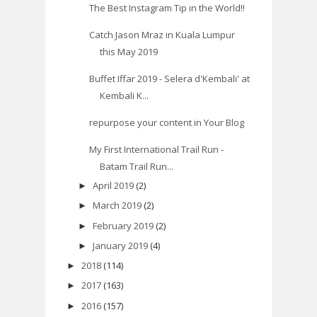
The Best Instagram Tip in the World!!
Catch Jason Mraz in Kuala Lumpur
this May 2019
Buffet Iffar 2019 - Selera d'Kembali' at
Kembali K...
repurpose your content in Your Blog
My First International Trail Run -
Batam Trail Run...
April 2019
(2)
►
March 2019
(2)
►
February 2019
(2)
►
January 2019
(4)
►
2018
(114)
►
2017
(163)
►
2016
(157)
►