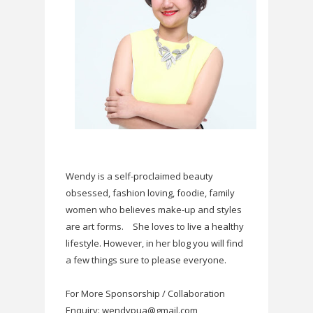
Wendy is a self-proclaimed beauty
obsessed, fashion loving, foodie, family
women who believes make-up and styles
are art forms.
She loves to live a healthy
lifestyle. However, in her blog you will find
a few things sure to please everyone.
For More Sponsorship / Collaboration
Enquiry: wendypua@gmail.com