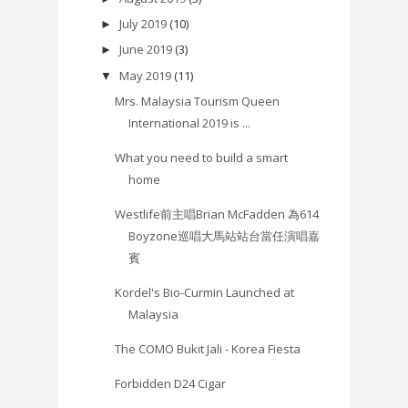
July 2019
(10)
►
June 2019
(3)
►
May 2019
(11)
▼
Mrs. Malaysia Tourism Queen
International 2019 is ...
What you need to build a smart
home
Westlife前主唱Brian McFadden 為614
Boyzone巡唱大馬站站台當任演唱嘉
賓
Kordel's Bio-Curmin Launched at
Malaysia
The COMO Bukit Jali - Korea Fiesta
Forbidden D24 Cigar