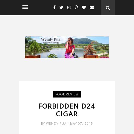
FOODREVIEW
FORBIDDEN D24
CIGAR
BY
WENDY PUA
- MAY 07, 2019