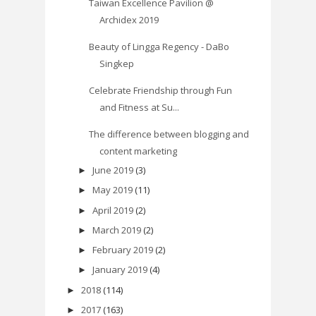
Taiwan Excellence Pavilion @
Archidex 2019
Beauty of Lingga Regency - DaBo
Singkep
Celebrate Friendship through Fun
and Fitness at Su...
The difference between blogging and
content marketing
June 2019
(3)
►
May 2019
(11)
►
April 2019
(2)
►
March 2019
(2)
►
February 2019
(2)
►
January 2019
(4)
►
2018
(114)
►
2017
(163)
►