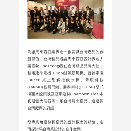
為讓馬來西亞業界進一步認識台灣產品的創
新價值，台灣精品邀請馬來西亞設計界名人
梁國銘(Eric Leong)擔任台灣精品品牌大使，
精選建準電機(TUMÄ)雙流新風機、普德家電
(Buder) 桌上型觸控飲水機、禾硯科技
(TANMO) 智慧門鎖、勝泰衛材(JUSTIME) 壁式
檯面水龍頭以及冠軍建材(Champion Tiles)本
真通體大理石等 5 項台灣展出產品，透過與
台灣廠商的對話，
從專業角度剖析產品的設計概念與精髓，進
而探討馬台商業設計的合作空間。