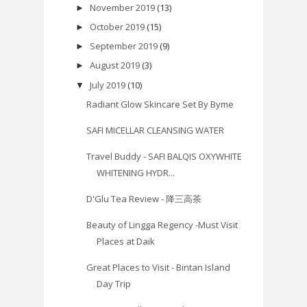
November 2019
(13)
►
October 2019
(15)
►
September 2019
(9)
►
August 2019
(3)
►
July 2019
(10)
▼
Radiant Glow Skincare Set By Byme
SAFI MICELLAR CLEANSING WATER
Travel Buddy - SAFI BALQIS OXYWHITE
WHITENING HYDR...
D'Glu Tea Review - 降三高茶
Beauty of Lingga Regency -Must Visit
Places at Daik
Great Places to Visit - Bintan Island
Day Trip