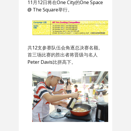
11
12
One City
One Space
月
日将在
的
@ The Square
举行。
12
共
支参赛队伍会角逐总决赛名额。
首三场比赛的胜出者将晋级与名人
Peter Davis
比拼高下。