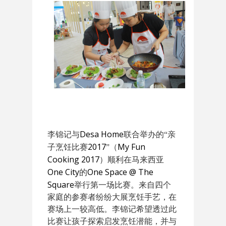
Desa Home
李锦记与
联合举办的
“
亲
2017
My Fun
子烹饪比赛
”
（
Cooking 2017
）顺利在马来西亚
One City
One Space @ The
的
Square
举行第一场比赛。来自四个
家庭的参赛者纷纷大展烹饪手艺，在
赛场上一较高低。李锦记希望透过此
比赛让孩子探索启发烹饪潜能，并与