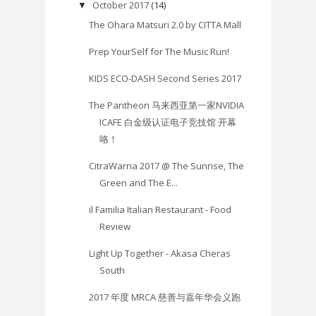
October 2017
(14)
▼
The Ohara Matsuri 2.0 by CITTA Mall
Prep YourSelf for The Music Run!
KIDS ECO-DASH Second Series 2017
The Pantheon 马来西亚第一家NVIDIA
ICAFE 白金级认证电子竞技馆 开幕
咯！
CitraWarna 2017 @ The Sunrise, The
Green and The E...
il Familia Italian Restaurant - Food
Review
Light Up Together - Akasa Cheras
South
2017 年度 MRCA 慈善与嘉年华会义跑