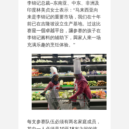
李锦记总裁
─
东南亚、中东、非洲及
印度林美贞女士表示：
“
马来西亚向
来是李锦记的重要市场，我们在十年
前已在吉隆坡设立生产基地。过这比
赛
是一個卓越平台
，
讓
参赛的孩子在
李锦记酱料的辅助下，
與
家人
來
一场
充满乐趣的烹饪体验。
”
每支参赛队伍必须有两名家庭成员，
10
18
其中一人必须是
至
岁之间的孩