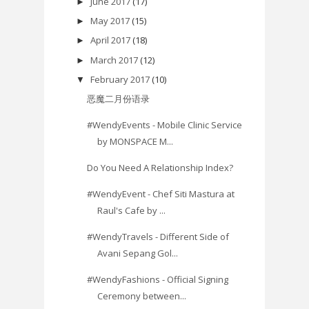
June 2017
(17)
►
May 2017
(15)
►
April 2017
(18)
►
March 2017
(12)
►
February 2017
(10)
▼
恶魔二月份语录
#WendyEvents - Mobile Clinic Service
by MONSPACE M...
Do You Need A Relationship Index?
#WendyEvent - Chef Siti Mastura at
Raul's Cafe by ...
#WendyTravels - Different Side of
Avani Sepang Gol...
#WendyFashions - Official Signing
Ceremony between...