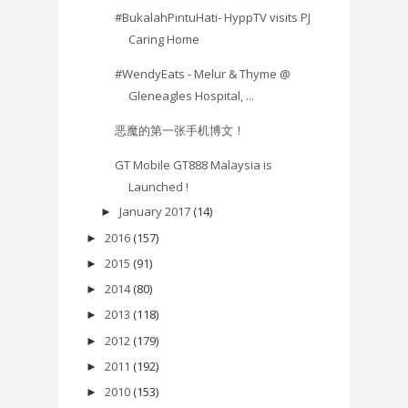
#BukalahPintuHati- HyppTV visits PJ
Caring Home
#WendyEats - Melur & Thyme @
Gleneagles Hospital, ...
恶魔的第一张手机博文！
GT Mobile GT888 Malaysia is
Launched !
January 2017
(14)
►
2016
(157)
►
2015
(91)
►
2014
(80)
►
2013
(118)
►
2012
(179)
►
2011
(192)
►
2010
(153)
►