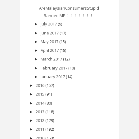
AreMalaysianConsumersStupid
Banned ME！！！！！！！
July 2017
(9)
►
June 2017
(17)
►
May 2017
(15)
►
April 2017
(18)
►
March 2017
(12)
►
February 2017
(10)
►
January 2017
(14)
►
2016
(157)
►
2015
(91)
►
2014
(80)
►
2013
(118)
►
2012
(179)
►
2011
(192)
►
2010
(153)
►