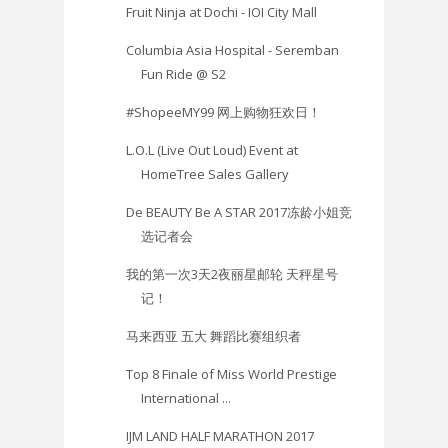
Fruit Ninja at Dochi - IOI City Mall
Columbia Asia Hospital - Seremban
Fun Ride @ S2
#ShopeeMY99 网上购物狂欢日！
L.O.L (Live Out Loud) Event at
HomeTree Sales Gallery
De BEAUTY Be A STAR 2017冻龄小姐竞
选记者会
我的第一次3天2夜丽星邮轮 天秤星号
记！
马来西亚 五大 舞蹈比赛组织者
Top 8 Finale of Miss World Prestige
International ...
IJM LAND HALF MARATHON 2017