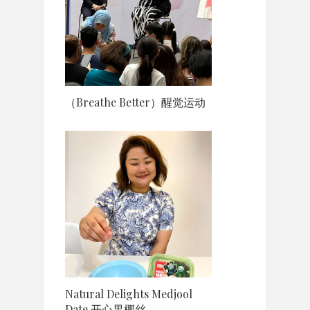
（Breathe Better）醒觉运动
Natural Delights Medjool
Date 开心果椰丝...