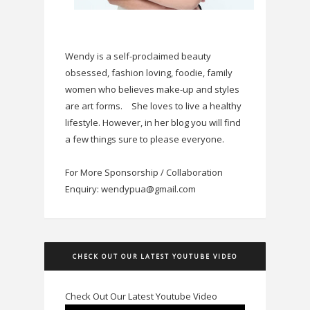
Wendy is a self-proclaimed beauty
obsessed, fashion loving, foodie, family
women who believes make-up and styles
are art forms.
She loves to live a healthy
lifestyle. However, in her blog you will find
a few things sure to please everyone.
For More Sponsorship / Collaboration
Enquiry: wendypua@gmail.com
CHECK OUT OUR LATEST YOUTUBE VIDEO
Check Out Our Latest Youtube Video