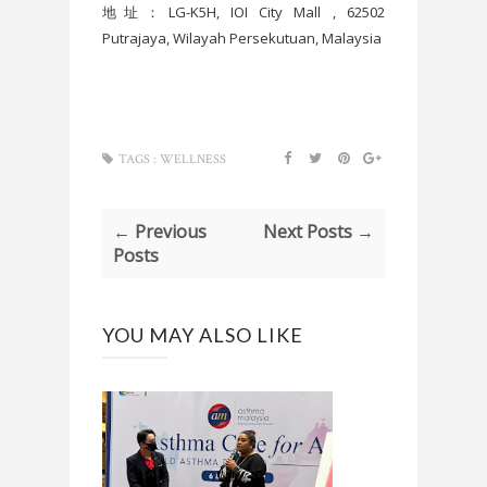
地址：LG-K5H, IOI City Mall , 62502
Putrajaya, Wilayah Persekutuan, Malaysia
TAGS :
WELLNESS
← Previous
Next Posts →
Posts
YOU MAY ALSO LIKE