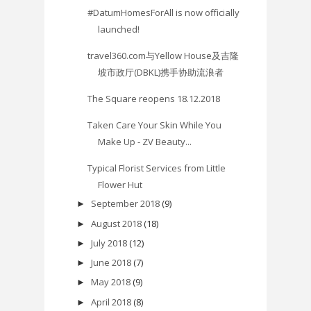
#DatumHomesForAll is now officially
launched!
travel360.com与Yellow House及吉隆
坡市政厅(DBKL)携手协助流浪者
The Square reopens 18.12.2018
Taken Care Your Skin While You
Make Up - ZV Beauty...
Typical Florist Services from Little
Flower Hut
September 2018
(9)
►
August 2018
(18)
►
July 2018
(12)
►
June 2018
(7)
►
May 2018
(9)
►
April 2018
(8)
►