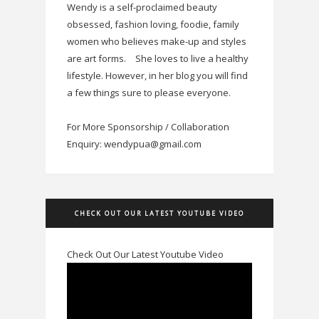
Wendy is a self-proclaimed beauty
obsessed, fashion loving, foodie, family
women who believes make-up and styles
are art forms.
She loves to live a healthy
lifestyle. However, in her blog you will find
a few things sure to please everyone.
For More Sponsorship / Collaboration
Enquiry: wendypua@gmail.com
CHECK OUT OUR LATEST YOUTUBE VIDEO
Check Out Our Latest Youtube Video