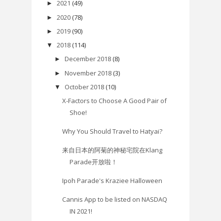
2021
(49)
►
2020
(78)
►
2019
(90)
►
2018
(114)
▼
December 2018
(8)
►
November 2018
(3)
►
October 2018
(10)
▼
X-Factors to Choose A Good Pair of
Shoe!
Why You Should Travel to Hatyai?
来自日本的阿菊的神秘宅院在Klang
Parade开放啦！
Ipoh Parade's Kraziee Halloween
Cannis App to be listed on NASDAQ
IN 2021!