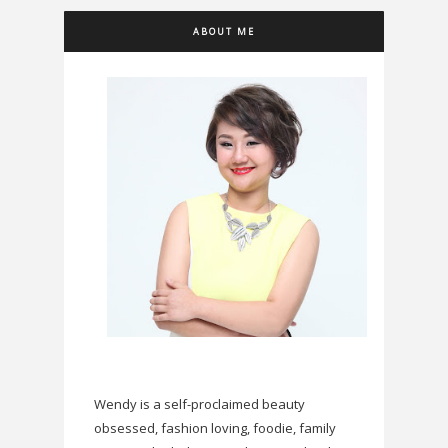
ABOUT ME
Wendy is a self-proclaimed beauty
obsessed, fashion loving, foodie, family