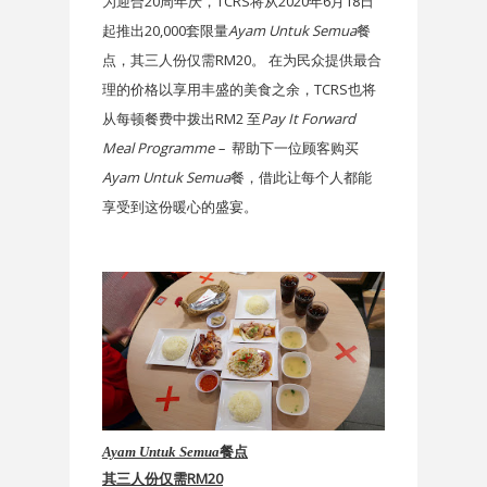
20
TCRS
2020
6
18
为迎合
周年庆，
将从
年
月
日
20,000
Ayam Untuk Semua
起推出
套限量
餐
RM20
点，其三人份仅需
。
在为民众提供最合
TCRS
理的价格以享用丰盛的美食之余，
也将
RM2
Pay It Forward
从每顿餐费中拨出
至
Meal
Programme –
帮助下一位顾客购买
Ayam Untuk Semua
餐，借此让每个人都能
享受到这份暖心的盛宴。
Ayam Untuk Semua
餐点
RM20
其三人份仅需