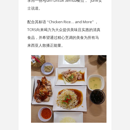
Ayam Untuk Semua
June
享用一份
餐点，”
女
士说道。
Chicken Rice… and More
配合其标语
“
”
，
TCRS
向来竭力为大众提供美味且实惠的清真
食品，并希望通过精心烹调的美食为所有马
来西亚人散播正能量。