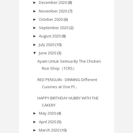
December 2020
(8)
►
November 2020
(7)
►
October 2020
(6)
►
September 2020
(2)
►
August 2020
(8)
►
July 2020
(10)
►
June 2020
(3)
▼
Ayam Untuk Semua By The Chicken
Rice Shop（TCRS）
RED PENGUIN - DINNING Different
Cuisines at One Pl...
HAPPY BIRTHDAY HUBBY WITH THE
CAKERY
May 2020
(4)
►
April 2020
(5)
►
March 2020
(10)
►