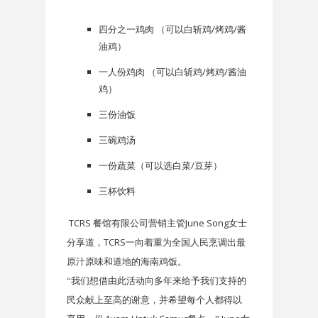
四分之一鸡肉 （可以白斩鸡/烤鸡/酱
油鸡）
一人份鸡肉 （可以白斩鸡/烤鸡/酱油
鸡）
三份油饭
三碗鸡汤
一份蔬菜（可以选白菜/豆芽）
三杯饮料
TCRS
June Song
餐馆有限公司营销主管
女士
TCRS
分享道，
一向着重为全国人民烹调出最
原汁原味和道地的海南鸡饭。
“我们想借由此活动向多年来给予我们支持的
民众献上至高的谢意，并希望每个人都得以