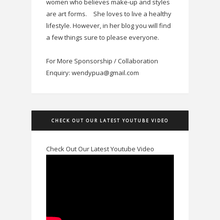
women who believes make-up and styles
are art forms.
She loves to live a healthy
lifestyle. However, in her blog you will find
a few things sure to please everyone.
For More Sponsorship / Collaboration
Enquiry: wendypua@gmail.com
CHECK OUT OUR LATEST YOUTUBE VIDEO
Check Out Our Latest Youtube Video