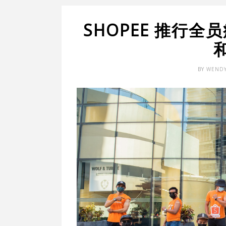
SHOPEE 推行
BY
WEND