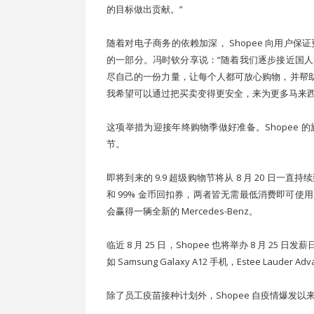
的目标做出贡献。”
随着对电子商务的依赖加深， Shopee 向用户保
的一部分。冯时钦分享说：“随着我们逐步接近国
尽自己的一份力量，让每个人都可放心购物，并帮助本
我希望可以通过把买卖变得更安全，来为更多马来西
这项举措为迎接年终购物季做好准备。Shopee 的
节。
即将到来的 9.9 超级购物节将从 8 月 20 日一
和 99% 金币回扣券，两者皆无需最低消费即可
会赢得一辆全新的 Mercedes-Benz。
临近 8 月 25 日，Shopee 也将举办 8 月 25 日发
如 Samsung Galaxy A12 手机，Estee Lauder 
除了员工疫苗接种计划外，Shopee 自疫情爆发