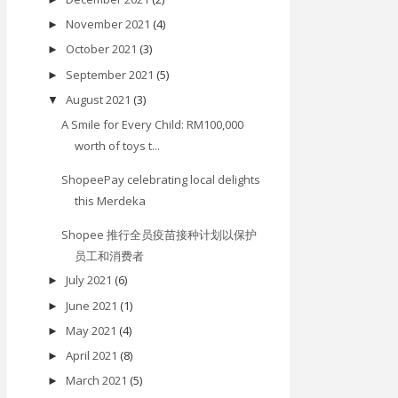
November 2021
(4)
►
October 2021
(3)
►
September 2021
(5)
►
August 2021
(3)
▼
A Smile for Every Child: RM100,000
worth of toys t...
ShopeePay celebrating local delights
this Merdeka
Shopee 推行全员疫苗接种计划以保护
员工和消费者
July 2021
(6)
►
June 2021
(1)
►
May 2021
(4)
►
April 2021
(8)
►
March 2021
(5)
►