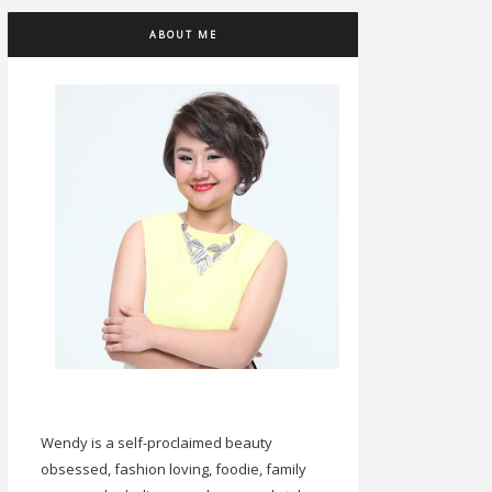
ABOUT ME
Wendy is a self-proclaimed beauty
obsessed, fashion loving, foodie, family