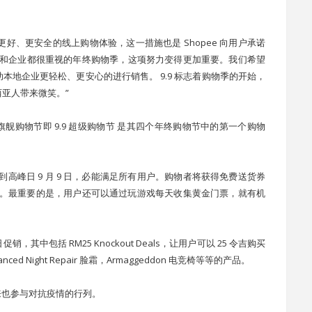
证更好、更安全的线上购物体验，这一措施也是 Shopee 向用户承诺
人和企业都很重视的年终购物季，这项努力变得更加重要。我们希望
地企业更轻松、更安心的进行销售。 9.9 标志着购物季的开始，
亚人带来微笑。”
旗舰购物节即 9.9 超级购物节 是其四个年终购物节中的第一个购物
直持续到高峰日 9 月 9 日，必能满足所有用户。购物者将获得免费送货券
使用。最重要的是，用户还可以通过玩游戏每天收集黄金门票，就有机
薪日促销，其中包括 RM25 Knockout Deals，让用户可以 25 令吉购买
Advanced Night Repair 脸霜，Armaggeddon 电竞椅等等的产品。
以来也参与对抗疫情的行列。