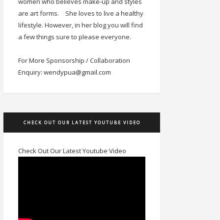
women who believes make-up and styles
are art forms.
She loves to live a healthy
lifestyle. However, in her blog you will find
a few things sure to please everyone.
For More Sponsorship / Collaboration
Enquiry: wendypua@gmail.com
CHECK OUT OUR LATEST YOUTUBE VIDEO
Check Out Our Latest Youtube Video