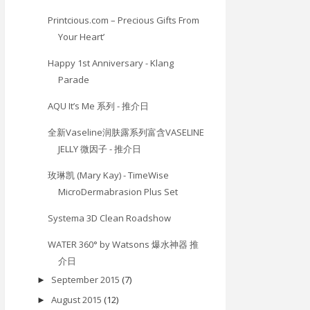
Printcious.com – Precious Gifts From
Your Heart’
Happy 1st Anniversary - Klang
Parade
AQU It’s Me 系列 - 推介日
全新Vaseline润肤露系列富含VASELINE
JELLY 微因子 - 推介日
玫琳凯 (Mary Kay) - TimeWise
MicroDermabrasion Plus Set
Systema 3D Clean Roadshow
WATER 360° by Watsons 爆水神器 推
介日
September 2015
(7)
►
August 2015
(12)
►