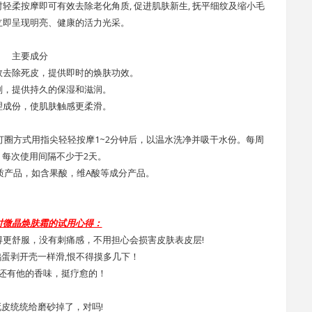
柔按摩即可有效去除老化角质, 促进肌肤新生, 抚平细纹及缩小毛
立即呈现明亮、健康的活力光采。
主要成分
效去除死皮，提供即时的焕肤功效。
剂，提供持久的保湿和滋润。
理成份，使肌肤触感更柔滑。
圈方式用指尖轻轻按摩1~2分钟后，以温水洗净并吸干水份。每周
次，每次使用间隔不少于2天。
质产品，如含果酸，维A酸等成分产品。
时微晶焕肤霜的试用心得：
得更舒服，没有刺痛感，不用担心会损害皮肤表皮层!
蛋剥开壳一样滑,恨不得摸多几下！
还有他的香味，挺疗愈的！
皮统统给磨砂掉了，对吗!