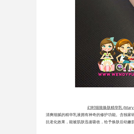
幻时细致焕肤精华乳 (Mary Kay 
清爽细腻的精华乳液拥有神奇的修护功能。含独家研
抗老化效果，能被肌肤迅速吸收，给予焕肤后幼嫩