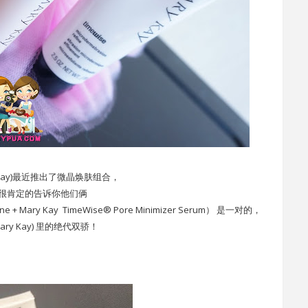
y Kay)最近推出了微晶焕肤组合，
很肯定的告诉你他们俩
fine + Mary Kay TimeWise® Pore Minimizer Serum） 是一对的，
ry Kay) 里的
绝代双骄！