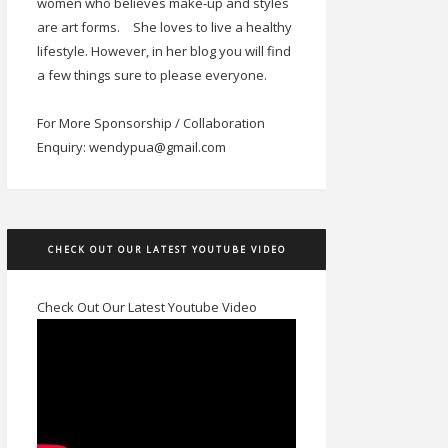
women who believes make-up and styles
are art forms.
She loves to live a healthy
lifestyle. However, in her blog you will find
a few things sure to please everyone.
For More Sponsorship / Collaboration
Enquiry: wendypua@gmail.com
CHECK OUT OUR LATEST YOUTUBE VIDEO
Check Out Our Latest Youtube Video