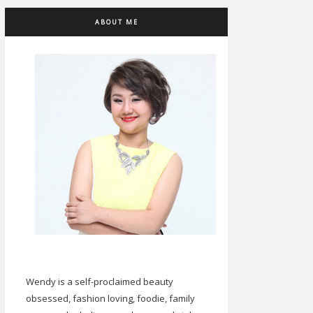
ABOUT ME
Wendy is a self-proclaimed beauty
obsessed, fashion loving, foodie, family