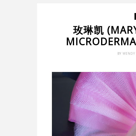
玫琳凯 (MARY 
MICRODERMA
BY
WENDY