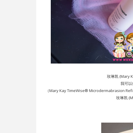
玫琳凯 (Mar
我可以
（Mary Kay TimeWise® Microdermabrasion Re
玫琳凯 (Ma