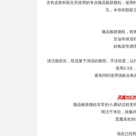
含有皮肤科医生所使用的专业微晶焕肤微粒，使用时轻
孔，令你的肌肤
微晶焕肤微粒，有
甘油等保湿
硅氧烷等调
清洁脸部后，取适量于润湿的脸部。手法轻柔，以打
使用2-3
避免同时使用强效去角
恶魔对幻
微晶焕肤微粒非常的小,磨砂过程变
情洁干净后，就像鸡
恶魔喜欢的
现在已经死