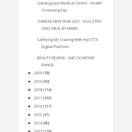
Subang Jaya Medical Centre - Health
Screening Exp...
CHINESE NEW YEAR 2021 - EGG-STRA
ONG’ MEAL BY MARR...
Satifying My Craving With myCITTA
Digital Platform
BEAUTY REVIEW - SNP CICARONIC
RANGE
2020
(78)
►
2019
(90)
►
2018
(114)
►
2017
(163)
►
2016
(157)
►
2015
(91)
►
2014
(80)
►
2013
(118)
►