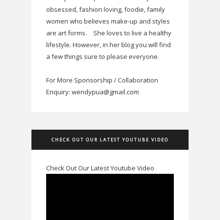
obsessed, fashion loving, foodie, family
women who believes make-up and styles
are art forms.
She loves to live a healthy
lifestyle. However, in her blog you will find
a few things sure to please everyone.
For More Sponsorship / Collaboration
Enquiry: wendypua@gmail.com
CHECK OUT OUR LATEST YOUTUBE VIDEO
Check Out Our Latest Youtube Video