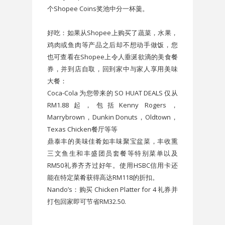
个Shopee Coins奖池中分一杯羹。
好吃：如果从Shopee上购买了蔬菜，水果，
鸡肉或鱼肉等产品之后却不想动手做饭，您
也可查看在Shopee上令人垂涎欲滴的美食餐
券，并到店自取，回到家中与家人享用美味
大餐：
Coca-Cola 为您带来的 SO HUAT DEALS 仅从
RM1.88起，包括Kenny Rogers，
Marrybrown，Dunkin Donuts，Oldtown，
Texas Chicken餐厅等等
鼎泰丰的美味佳肴如丰味聚宝盆菜，丰收熏
三文鱼生和丰盛团员套餐等特别菜单以及
RM50礼券齐齐过好年。使用HSBC信用卡还
能在特定菜肴获得高达RM118的折扣。
Nando’s：购买 Chicken Platter for 4 礼券并
打包回家即可节省RM32.50.