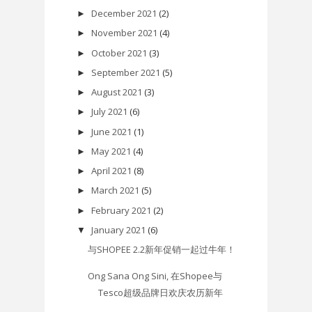
December 2021
(2)
►
November 2021
(4)
►
October 2021
(3)
►
September 2021
(5)
►
August 2021
(3)
►
July 2021
(6)
►
June 2021
(1)
►
May 2021
(4)
►
April 2021
(8)
►
March 2021
(5)
►
February 2021
(2)
►
January 2021
(6)
▼
与SHOPEE 2.2新年促销一起过牛年！
Ong Sana Ong Sini, 在Shopee与
Tesco超级品牌日欢庆农历新年