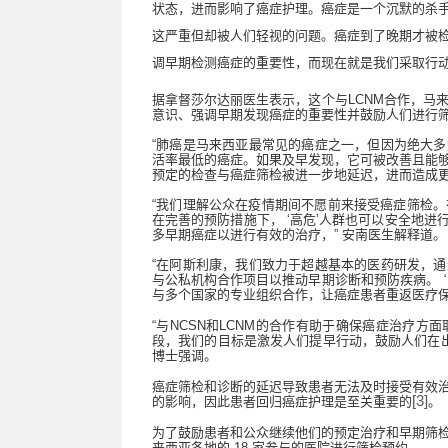
状态，进而影响了癌症护理。癌症是一个沉默的杀
这严重但却被人们轻视的问题。癌症到了晚期才被
调早期检测癌症的重要性，而现在就是我们采取行
据拿督莎尔达丽医生表示，这个与
LCNM
合作，马
意识、强调早期发现癌症的重要性并鼓励人们进行
“
肺癌是马来西亚最常见的癌症之一，但因为绝大多
活率最低的癌症。如果及早发现，它可被改善且能
预定的检查与癌症筛检被进一步地延迟，进而造成
“
我们理解公众在疫情期间不愿前来接受癌症筛检。
在完善的预防措施下，
‘
高危
’
人群也可以安全地进
多早期癌症以进行有效的治疗，
”
安南医生解释道。
“
在阿斯利康，我们致力于超越基本的医药研发，通
与公私机构合作项目以推动早期诊断和预防疾病。
‘
与多个国家的专业组织合作，让癌症患者重返医疗
“
与
NCSN
和
LCNM
的合作有助于确保癌症治疗方面
段，我们的目标是激发人们提早行动，鼓励人们在
博士强调。
癌症筛检和诊断的延迟导致患者无法及时接受有效
[3]
的影响，因此患者回归癌症护理是至关重要的
。
为了鼓励患者和公众继续他们的预定治疗和早期筛
来西亚各地的
18
家参与的医院进行筛检预约。