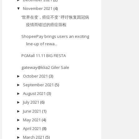
November 2021
(4)
▼
‘世界在变，癌症不变 ’ 呼吁恢复因冠病
疫情而错过的癌症筛检
ShopeePay brings users an exciting
line-up of rewa...
PGMall 11.11 BIG FIESTA
gateway@klia2 Giler Sale
October 2021
(3)
►
September 2021
(5)
►
August 2021
(3)
►
July 2021
(6)
►
June 2021
(1)
►
May 2021
(4)
►
April 2021
(8)
►
March 2021
(5)
►