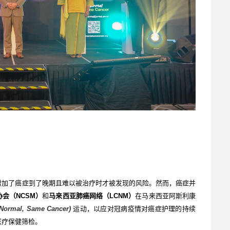
增加了癌症到了晚期且难以被治疗时才被发现的风险。然而，癌症并
协会（
NCSM
）
和
马来西亚肺癌网络（
LCNM
）
在马来西亚阿斯利康
Normal, Same Cancer)
运动，以应对冠病疫情对癌症护理的持续
医疗保健筛检。