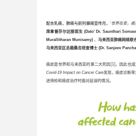
配合乳癌、肺癌与前列腺癌宣传月，
‘
世界在变，癌
席拿督莎尔达丽医生
(
Dato’
Dr. Saunthari Somas
Mu
rallitharan Munisamy
)
、
马来西亚肺癌网络联
马来西亚区总裁桑吉班查博士
(
Dr. Sanjeev Pancha
[1]
癌症是世界和马来西亚的第二大死因
，因此也成
Covid-19 Impact on Cancer Care
发现，癌症诊断率
进筛检和癌症治疗时面对延误的情况。