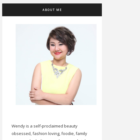
ABOUT ME
Wendy is a self-proclaimed beauty
obsessed, fashion loving, foodie, family