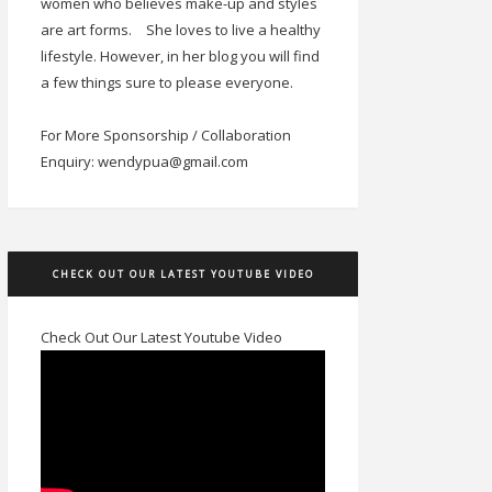
women who believes make-up and styles
are art forms.
She loves to live a healthy
lifestyle. However, in her blog you will find
a few things sure to please everyone.
For More Sponsorship / Collaboration
Enquiry: wendypua@gmail.com
CHECK OUT OUR LATEST YOUTUBE VIDEO
Check Out Our Latest Youtube Video