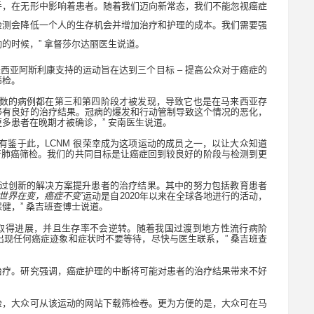
手，在无形中影响着患者。随着我们迈向新常态，我们不能忽视癌症
检测会降低一个人的生存机会并增加治疗和护理的成本。我们需要强
动的时候，
”
拿督莎尔达丽医生说道。
来西亚阿斯利康支持的运动旨在达到三个目标
–
提高公众对于癌症的
筛检。
数的病例都在第三和第四阶段才被发现，导致它也是在马来西亚存
够有良好的治疗结果。冠病的爆发和行动管制导致这个情况的恶化，
更多患者在晚期才被确诊，
”
安南医生说道。
有鉴于此，
LCNM
很荣幸成为这项运动的成员之一，以让大众知道
行肺癌筛检。我们的共同目标是让癌症回到较良好的阶段与检测到更
过创新的解决方案提升患者的治疗结果。其中的努力包括教育患者
世界在变，癌症不变
’
运动是自
2020
年以来在全球各地进行的活动，
保健，
”
桑吉班查博士说道。
取得进展，并且生存率不会逆转。随着我国过渡到地方性流行病阶
出现任何癌症迹象和症状时不要等待，尽快与医生联系，
”
桑吉班查
治疗。研究强调，癌症护理的中断将可能对患者的治疗结果带来不好
检，大众可从该运动的网站下载筛检卷。更为方便的是，大众可在马