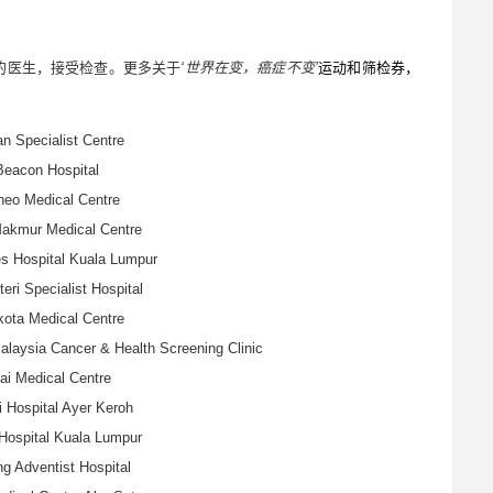
的医生，接受检查。更多关于
‘
世界在变，癌症不变
’
运动和筛检券，
n Specialist Centre
Beacon Hospital
neo Medical Centre
Makmur Medical Centre
s Hospital Kuala Lumpur
eri Specialist Hospital
ota Medical Centre
alaysia Cancer & Health Screening Clinic
lai Medical Centre
i Hospital Ayer Keroh
Hospital Kuala Lumpur
g Adventist Hospital