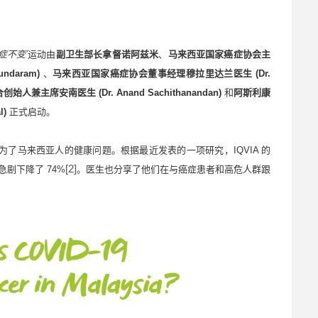
症不变
’
运动由
副卫生部长拿督诺阿兹米
、
马来西亚国家癌症协会主
undaram)
、
马来西亚国家癌症协会
董事经理穆拉里达兰医生
(
Dr.
合创始人兼主席安南医生
(
Dr. Anand Sachithanandan
)
和
阿斯利康
l
)
正式启动。
为了马来西亚人的健康问题。根据最近发表的一项研究，
IQVIA
的
[2]
急剧下降了
74%
。医生也分享了他们在与癌症患者和高危人群跟