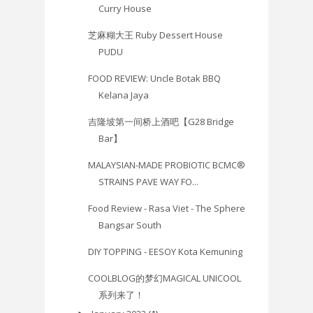
Curry House
芝麻糊大王 Ruby Dessert House
PUDU
FOOD REVIEW: Uncle Botak BBQ
Kelana Jaya
吉隆坡第一间桥上酒吧【G28 Bridge
Bar】
MALAYSIAN-MADE PROBIOTIC BCMC®
STRAINS PAVE WAY FO...
Food Review - Rasa Viet - The Sphere
Bangsar South
DIY TOPPING - EESOY Kota Kemuning
COOLBLOG的梦幻MAGICAL UNICOOL
系列来了！