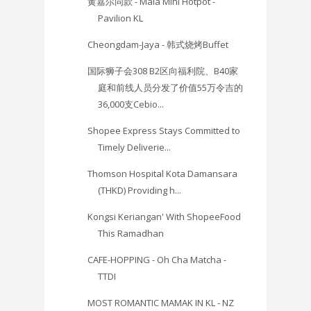
黄嘉尔同款 - Mala Mini Hotpot -
Pavilion KL
Cheongdam-Jaya - 韩式烧烤Buffet
国际狮子会308 B2区向福利院、B40家
庭和前线人员分发了价值55万令吉的
36,000支Cebio...
Shopee Express Stays Committed to
Timely Deliverie...
Thomson Hospital Kota Damansara
(THKD) Providing h...
Kongsi Keriangan' With ShopeeFood
This Ramadhan
CAFE-HOPPING - Oh Cha Matcha -
TTDI
MOST ROMANTIC MAMAK IN KL - NZ