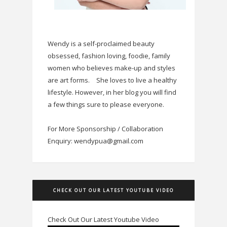
Wendy is a self-proclaimed beauty
obsessed, fashion loving, foodie, family
women who believes make-up and styles
are art forms.
She loves to live a healthy
lifestyle. However, in her blog you will find
a few things sure to please everyone.
For More Sponsorship / Collaboration
Enquiry: wendypua@gmail.com
CHECK OUT OUR LATEST YOUTUBE VIDEO
Check Out Our Latest Youtube Video