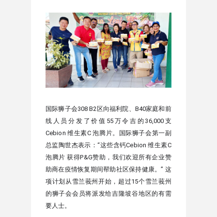
国际狮子会308 B2区向福利院、B40家庭和前
线人员分发了价值55万令吉的36,000支 
Cebion 维生素C 泡腾片。
国际狮子会
第一副
总监陶世杰表示：“这些含钙
Cebion 维生素C 
泡腾片 
获得P&G赞助，我们欢迎所有企业赞
助商在疫情恢复期间帮助社区保持健康。” 这
项计划从雪兰莪州开始，超过15个雪兰莪州
的狮子会会员将派发给吉隆坡谷地区的有需
要人士。