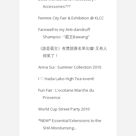
Accessories???
Femme City Fair & Exhibition @ KLCC
Farewell to my Anti-dandruff
Shampoo : “霸王Bawang"
《誰是霸主》有獎競賽名單出爐! 又有人
得奖了！
Anna Sui : Summer Collection 2010
I ♡ Hada Labo High Tea event!
Fun Fair : L'occitane Marche du
Provence
World Cup Street Party 2010
*NEW* Essential Extensions to the
SHA Moisturising...