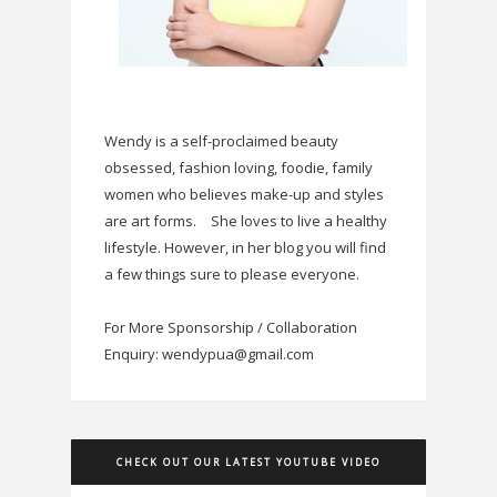
Wendy is a self-proclaimed beauty
obsessed, fashion loving, foodie, family
women who believes make-up and styles
are art forms.
She loves to live a healthy
lifestyle. However, in her blog you will find
a few things sure to please everyone.
For More Sponsorship / Collaboration
Enquiry: wendypua@gmail.com
CHECK OUT OUR LATEST YOUTUBE VIDEO