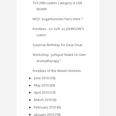
TV3 26th Ladies Category is LIVE
NOW!!!
MCD: Sugarbunnies Fans Here ?
Freebies : so Soft. so JOHNSON'S
Lotion
Surprise Birthday for Dear Dear
Workshop : Jurlique"Make Ur Own
Aromatherapy"
FreeBies of the Week! HoHoHo
June 2010
(13)
►
May 2010
(23)
►
April 2010
(17)
►
March 2010
(5)
►
February 2010
(5)
►
January 2010
(10)
►