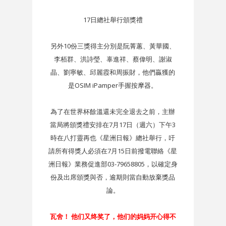
17日總社舉行頒獎禮
另外10份三獎得主分別是阮菁蕙、黃華國、
李栢群、洪詩瑩、辜進祥、蔡偉明、謝淑
晶、劉寧敏、邱麗霞和周振財，他們贏獲的
是OSIM iPamper手握按摩器。
為了在世界杯餘溫還未完全退去之前，主辦
當局將頒獎禮安排在7月17日（週六）下午3
時在八打靈再也《星洲日報》總社舉行，吁
請所有得獎人必須在7月15日前撥電聯絡《星
洲日報》業務促進部03-79658805，以確定身
份及出席頒獎與否，逾期則當自動放棄獎品
論。
瓦舍！ 他们又终奖了，他们的妈妈开心得不