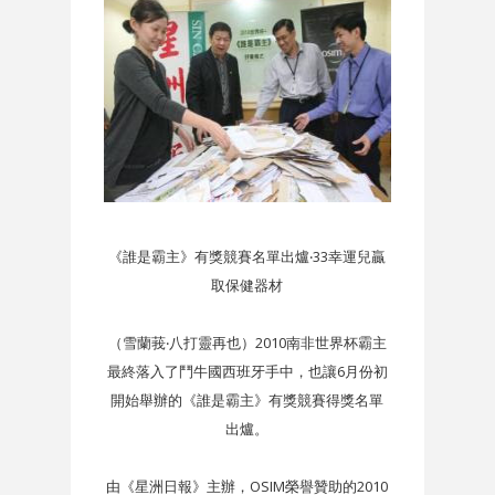
《誰是霸主》有獎競賽名單出爐‧33幸運兒贏
取保健器材
（雪蘭莪‧八打靈再也）2010南非世界杯霸主
最終落入了鬥牛國西班牙手中，也讓6月份初
開始舉辦的《誰是霸主》有獎競賽得獎名單
出爐。
由《星洲日報》主辦，OSIM榮譽贊助的2010