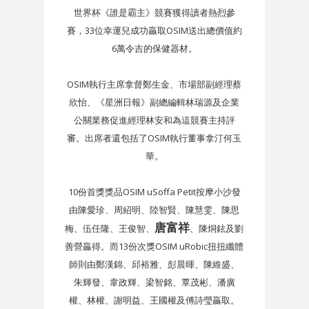
世界杯《誰是霸主》競賽獲得讀者熱烈參
賽，33位幸運兒成功贏取OSIM送出總價值約
6萬令吉的保健器材。
OSIM執行主席拿督鄭生金、市場部副經理蔡
欣怡、《星洲日報》副總編輯林瑞源及企業
公關業務促進經理林安和為這競賽主持評
審。出席者還包括了OSIM執行董事拿汀何玉
華。
10份首獎獎品OSIM uSoffa Petit按摩小沙發
由陳愛珍、周紹明、陸智賢、陳慧雯、陳思
唐富祥
梅、伍任隆、王俊智、
、陳烔鉉及劉
善營贏得。而13份次獎OSIM uRobic扭扭纖體
師則由鄭漢錦、邱裕雅、彭晨暉、陳維盛、
朱輝發、韋政輝、梁智銘、覃茂彬、潘廣
權、林權、謝明益、王國權及傅詩瑩贏取。