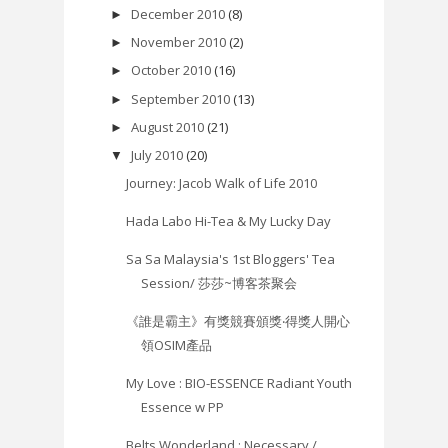
December 2010
(8)
►
November 2010
(2)
►
October 2010
(16)
►
September 2010
(13)
►
August 2010
(21)
►
July 2010
(20)
▼
Journey: Jacob Walk of Life 2010
Hada Labo Hi-Tea & My Lucky Day
Sa Sa Malaysia's 1st Bloggers' Tea
Session/ 莎莎~博客茶聚会
《誰是霸主》有獎競賽頒獎‧得獎人開心
領OSIM產品
My Love : BIO-ESSENCE Radiant Youth
Essence w PP
Belts Wonderland : Necessary /