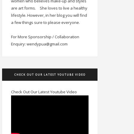
women who believes make-up and styles
are art forms.
She loves to live a healthy
lifestyle. However, in her blog you will find
a few things sure to please everyone.
For More Sponsorship / Collaboration
Enquiry: wendypua@gmail.com
CHECK OUT OUR LATEST YOUTUBE VIDEO
Check Out Our Latest Youtube Video