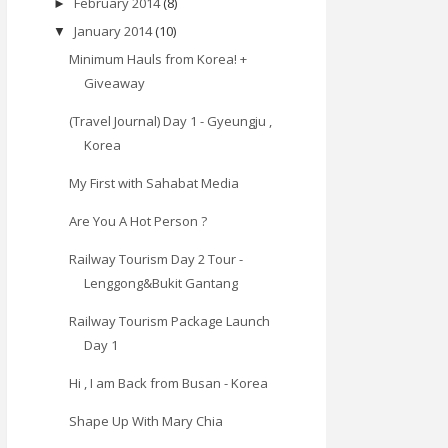
February 2014
(8)
►
January 2014
(10)
▼
Minimum Hauls from Korea! +
Giveaway
(Travel Journal) Day 1 - Gyeungju ,
Korea
My First with Sahabat Media
Are You A Hot Person ?
Railway Tourism Day 2 Tour -
Lenggong&Bukit Gantang
Railway Tourism Package Launch
Day 1
Hi , I am Back from Busan - Korea
Shape Up With Mary Chia