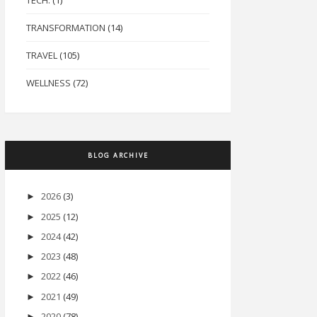
TECH.
(1)
TRANSFORMATION
(14)
TRAVEL
(105)
WELLNESS
(72)
BLOG ARCHIVE
2026
(3)
►
2025
(12)
►
2024
(42)
►
2023
(48)
►
2022
(46)
►
2021
(49)
►
2020
(78)
►