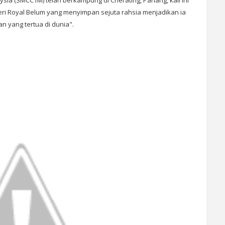
aysia (SMCC1M) telah berkampung di Cherating, Pahang, kali ini
 Royal Belum yang menyimpan sejuta rahsia menjadikan ia
n yang tertua di dunia".