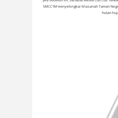
“Jika sebelum ini, Sahabat Media Cuti Cuti 1Mal
SMCC1M menyelongkar khazanah Taman Negeri
hutan huja